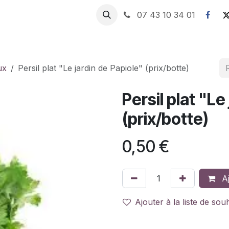
07 43 10 34 01
ux
Persil plat "Le jardin de Papiole" (prix/botte)
Persil plat "Le
(prix/botte)
0,50
€
Aj
Ajouter à la liste de sou