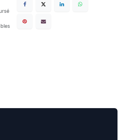
ursé
ables