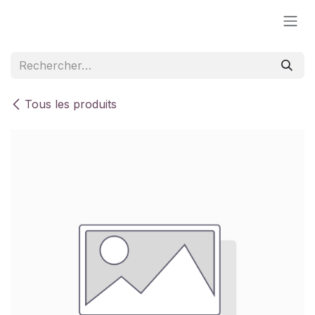
Se rendre au contenu
Tous les produits