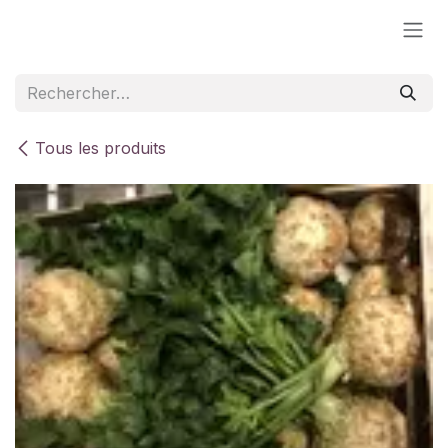
Se rendre au contenu
Tous les produits